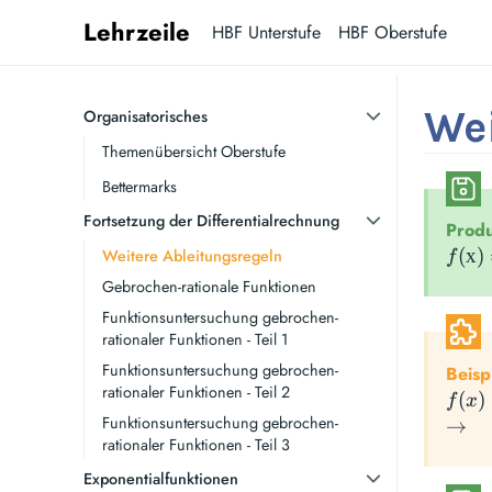
Lehrzeile
HBF Unterstufe
HBF Oberstufe
Wei
Organisatorisches
Themenübersicht Oberstufe
Bettermarks
Fortsetzung der Differentialrechnung
Produ
\disp
(
х
)
Weitere Ableitungsregeln
f
f(х) 
Gebrochen-rationale Funktionen
\cdo
Funktionsuntersuchung gebrochen-
\qua
rationaler Funktionen - Teil 1
\rig
Funktionsuntersuchung gebrochen-
Beisp
\qua
rationaler Funktionen - Teil 2
f(x)
(
)
f
x
f’(x)
Funktionsuntersuchung gebrochen-
=
\rig
→
\cdo
rationaler Funktionen - Teil 3
3x^2
\quad
g(x)
\cdo
= 6x
Exponentialfunktionen
h’(x)