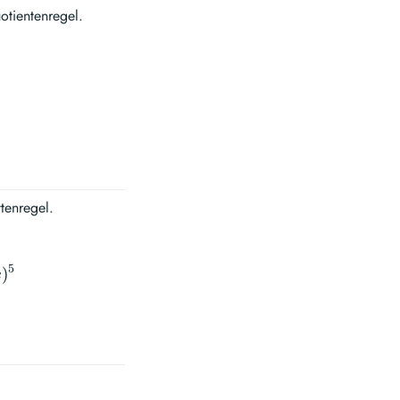
otientenregel.
tenregel.
5
)
x