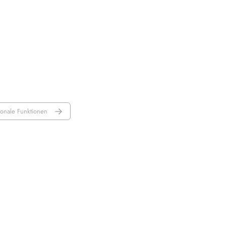
ionale Funktionen
Erstellt mit
Thulite