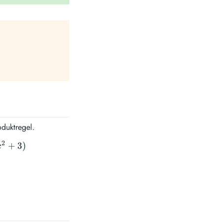
oduktregel.
2
+
3
)
x